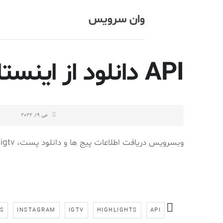
وان سرویس
API دانلود از اینستاگرام
می 19, 2022
وبسرویس دریافت اطلاعات پیج ها و دانلود پست، reel، igtv، استوری و هایلایت ها از اینستاگرام
LS
INSTAGRAM
IGTV
HIGHLIGHTS
API