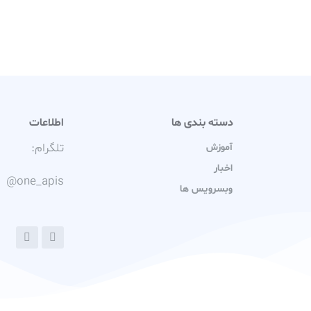
دسته بندی ها
اطلاعات
تلگرام:
آموزش
اخبار
@one_apis
وبسرویس ها