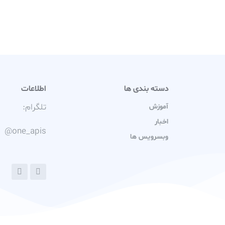
دسته بندی ها
اطلاعات
تلگرام:
آموزش
اخبار
@one_apis
وبسرویس ها