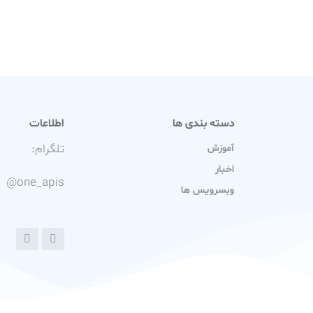
دسته بندی ها
اطلاعات
تلگرام:
آموزش
اخبار
@one_apis
وبسرویس ها