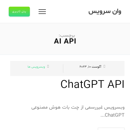
وان سرویس
پنل کاربری
برچسب:
AI API
آگوست 10, 2023
وبسرویس ها
ChatGPT API
وبسرویس غیررسمی از چت بات هوش مصنوعی
ChatGPT...