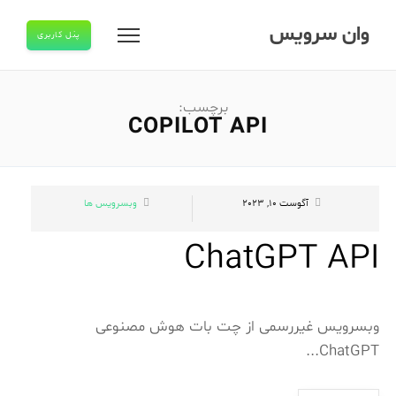
وان سرویس
پنل کاربری
برچسب:
COPILOT API
آگوست 10, 2023
وبسرویس ها
ChatGPT API
وبسرویس غیررسمی از چت بات هوش مصنوعی
ChatGPT...